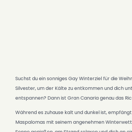
Fotos
Gästebuch
FAQ
Nachrichten
Kontakt
SK
ES
EN
Suchst du ein sonniges Gay Winterziel für die Wei
CS
Silvester, um der Kälte zu entkommen und dich un
PL
entspannen? Dann ist Gran Canaria genau das Rich
NL
Während es zuhause kalt und dunkel ist, empfängt 
DE
Maspalomas mit seinem angenehmen Winterwetter.
Verfügbarkeit & Preise
Sonne genießen, am Strand relaxen und dich an e