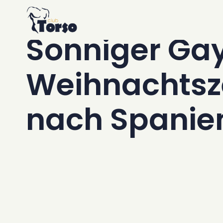
Unterkünfte
Home
/
Nachrichten
/
Sonniger Gay-Urlaub in d
Resort
Sonniger Gay
Schwimmbad & Jacuzzi
Frühstück
Weihnachtsze
Bar & Bistro
Garten & Außenbereich
nach Spanie
Fitnessraum & Sauna
Keller
Luxus Transfer Service
Club Torso Konzept
Werbegeschenke
Standort
Terminen
Offentlicher Verkehr