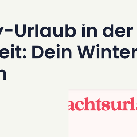
er Weihnachtszeit: Dein Winter-Entfliehen nach Spanien
-Urlaub in der
it: Dein Winter
n