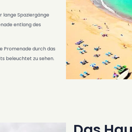
für lange Spaziergänge
enade entlang des
die Promenade durch das
ts beleuchtet zu sehen.
Das Hau