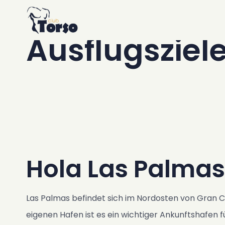
Unterkünfte
Home
/
Nachrichten
/
Ausflugsziele in Las Palm
Resort
Ausflugsziel
Schwimmbad & Jacuzzi
Frühstück
Bar & Bistro
Garten & Außenbereich
Fitnessraum & Sauna
Keller
Luxus Transfer Service
Club Torso Konzept
Hola Las Palmas
Werbegeschenke
Standort
Las Palmas befindet sich im Nordosten von Gran C
Terminen
eigenen Hafen ist es ein wichtiger Ankunftshafen 
Offentlicher Verkehr