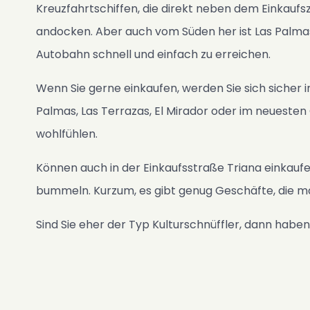
Kreuzfahrtschiffen, die direkt neben dem Einkaufs
Fotos
andocken. Aber auch vom Süden her ist Las Palmas
Gästebuch
Autobahn schnell und einfach zu erreichen.
FAQ
Wenn Sie gerne einkaufen, werden Sie sich sicher in
Nachrichten
Palmas, Las Terrazas, El Mirador oder im neuesten
Kontakt
wohlfühlen.
SK
ES
Können auch in der Einkaufsstraße Triana einkaufen
EN
bummeln. Kurzum, es gibt genug Geschäfte, die 
CS
Sind Sie eher der Typ Kulturschnüffler, dann haben
PL
NL
DE
Verfügbarkeit & Preise