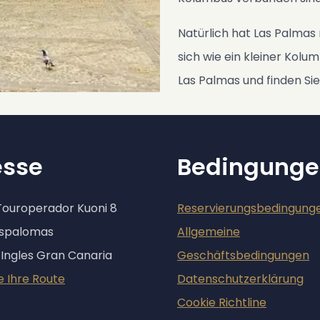
Natürlich hat Las Palmas 
sich wie ein kleiner Kolu
Las Palmas und finden Sie
esse
Bedingunge
Touroperador Kuoni 8
Reservierungsbedingung
aspalomas
Allgemeine
 Ingles Gran Canaria
Geschäftsbedingungen
e Ihre Route
Datenschutzerklärung
Cookie Richtline