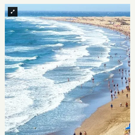
Fotos
Gästebuch
FAQ
Nachrichten
Kontakt
SK
ES
EN
CS
PL
NL
DE
Verfügbarkeit & Preise