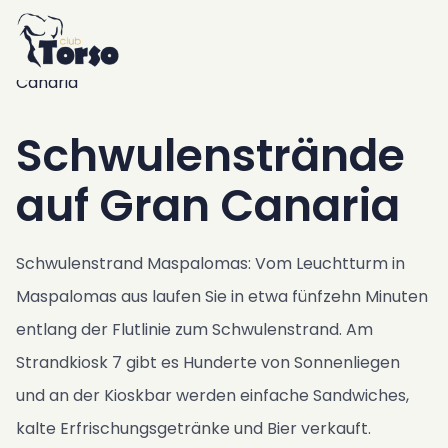
Home
Unterkünfte
/
Nachrichten
/
Entdecken Sie die schwulen Strände von Gran
Resort
Canaria
Schwimmbad & Jacuzzi
Frühstück
Schwulenstrände
Bar & Bistro
Garten & Außenbereich
auf Gran Canaria
Fitnessraum & Sauna
Keller
Schwulenstrand Maspalomas: Vom Leuchtturm in
Luxus Transfer Service
Maspalomas aus laufen Sie in etwa fünfzehn Minuten
Club Torso Konzept
entlang der Flutlinie zum Schwulenstrand. Am
Werbegeschenke
Strandkiosk 7 gibt es Hunderte von Sonnenliegen
Standort
und an der Kioskbar werden einfache Sandwiches,
Terminen
kalte Erfrischungsgetränke und Bier verkauft.
Offentlicher Verkehr