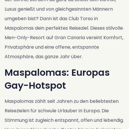
Fotos
Luxus genießt und von gleichgesinnten Männern
Gästebuch
umgeben bist? Dann ist das Club Torso in
FAQ
Maspalomas dein perfektes Reiseziel. Dieses stilvolle
Nachrichten
Men-Only-Resort auf Gran Canaria vereint Komfort,
Kontakt
Privatsphäre und eine offene, entspannte
SK
Atmosphäre, das ganze Jahr über.
ES
Maspalomas: Europas
EN
Gay-Hotspot
CS
PL
Maspalomas zählt seit Jahren zu den beliebtesten
NL
Reisezielen für schwule Urlauber in Europa. Die
DE
Stimmung ist zugleich entspannt, offen und lebendig.
Verfügbarkeit & Preise