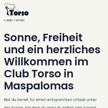
Home
Unterkünfte
/
Nachrichten
/
Sonne, Freiheit und ein herzliches Willkommen im
Resort
Club Torso
Schwimmbad & Jacuzzi
Frühstück
Sonne, Freiheit
Bar & Bistro
Garten & Außenbereich
und ein herzliches
Fitnessraum & Sauna
Willkommen im
Keller
Luxus Transfer Service
Club Torso in
Club Torso Konzept
Maspalomas
Werbegeschenke
Standort
Terminen
Bist du bereit für einen entspannten Urlaub unter
Offentlicher Verkehr
der Sonne, bei dem du ganz du selbst sein kannst,