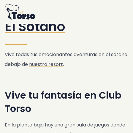
Home
Alojamiento
/
Resort
/
El sótano
Resort
El Sotano
Piscina y Jacuzzi
Desayuno
Bar y Bistro
Jardín y relajación
Vive todas tus emocionantes aventuras en el sótano
Gimnasio y sauna
debajo de
nuestro resort
.
El sótano
Servicio de transferencia de lujo
Vive tu fantasía en Club
Club Torso Concepto
Regalos
Torso
Ubicación
Citas
En la planta baja hay una gran sala de juegos donde
Transporte publico