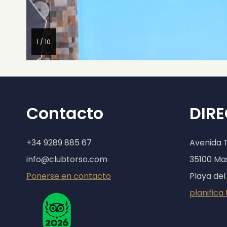
1 / 10
Contacto
DIR
+34 9289 885 67
Avenida 
info@clubtorso.com
35100 M
Ponerse en contacto
Playa del
planifica 