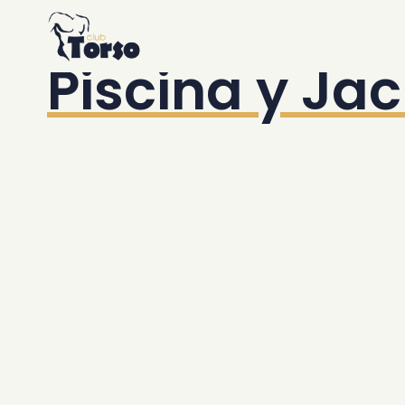
Alojamiento
Home
/
Resort
/
Piscina y Jacuzzi
Resort
Piscina y Jac
Piscina y Jacuzzi
Desayuno
Bar y Bistro
Jardín y relajación
Gimnasio y sauna
El sótano
Servicio de transferencia de lujo
Club Torso Concepto
Regalos
Ubicación
Citas
Transporte publico