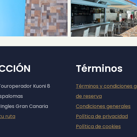
ECCIÓN
Términos
Touroperador Kuoni 8
Términos y condiciones 
aspalomas
de reserva
 Ingles Gran Canaria
Condiciones generales
tu ruta
Política de privacidad
Política de cookies