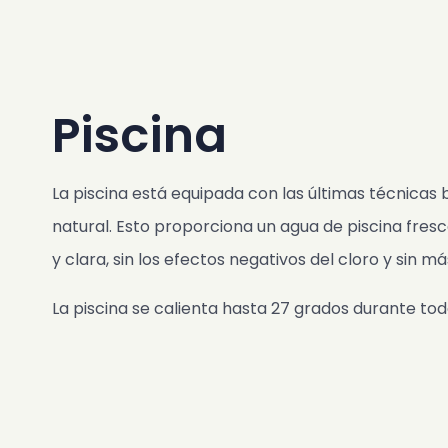
Fotos
Libro de visitas
FAQ
Piscina
Noticias
Contacto
La piscina está equipada con las últimas técnicas
SK
natural. Esto proporciona un agua de piscina fresc
ES
y clara, sin los efectos negativos del cloro y sin más
EN
CS
La piscina se calienta hasta 27 grados durante tod
PL
NL
DE
Disponibilidad y Precios