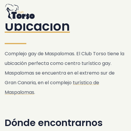
Home
Alojamiento
/
Resort
/
Ubicación
Resort
Ubicacion
Piscina y Jacuzzi
Desayuno
Bar y Bistro
Jardín y relajación
Complejo gay de Maspalomas. El Club Torso tiene la
Gimnasio y sauna
ubicación perfecta como centro turístico gay.
El sótano
Maspalomas se encuentra en el extremo sur de
Servicio de transferencia de lujo
Gran Canaria, en el complejo
turístico de
Club Torso Concepto
Maspalomas
.
Regalos
Ubicación
Dónde encontrarnos
Citas
Transporte publico