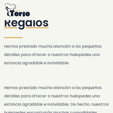
Home
Alojamiento
/
Resort
/
Regalos
Resort
Regalos
Piscina y Jacuzzi
Desayuno
Bar y Bistro
Jardín y relajación
Hemos prestado mucha atención a los pequeños
Gimnasio y sauna
detalles para ofrecer a nuestros huéspedes una
El sótano
estancia agradable e inolvidable.
Servicio de transferencia de lujo
Club Torso Concepto
Regalos
Hemos prestado mucha atención a los pequeños
Ubicación
detalles para ofrecer a nuestros huéspedes una
Citas
estancia agradable e inolvidable. De hecho, nuestros
Transporte publico
huéspedes encontrarán muchas comodidades