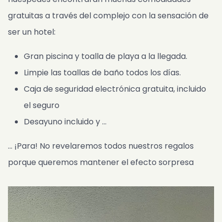
Fotos
gratuitas a través del complejo con la sensación de
Libro de visitas
ser un hotel:
FAQ
Gran piscina y toalla de playa a la llegada.
Noticias
Limpie las toallas de baño todos los días.
Contacto
Caja de seguridad electrónica gratuita, incluido
SK
el seguro
ES
Desayuno incluido y ...
EN
... ¡Para! No revelaremos todos nuestros regalos
CS
porque queremos mantener el efecto sorpresa
PL
NL
DE
Disponibilidad y Precios