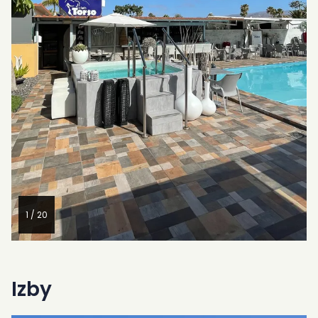
Kniha návštev
FAQ
Contact
SK
ES
EN
CS
PL
NL
1 / 20
DE
Dostupnosť a ceny
Izby