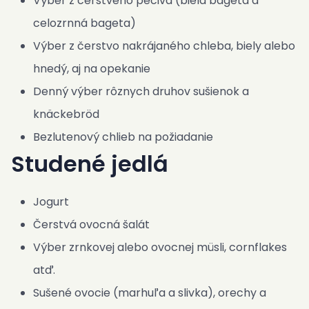
Výber z čerstvého pečiva (biela bageta a
celozrnná bageta)
Výber z čerstvo nakrájaného chleba, biely alebo
hnedý, aj na opekanie
Denný výber rôznych druhov sušienok a
knäckebröd
Bezlutenový chlieb na požiadanie
Studené jedlá
Jogurt
Čerstvá ovocná šalát
Výber zrnkovej alebo ovocnej müsli, cornflakes
atď.
Sušené ovocie (marhuľa a slivka), orechy a