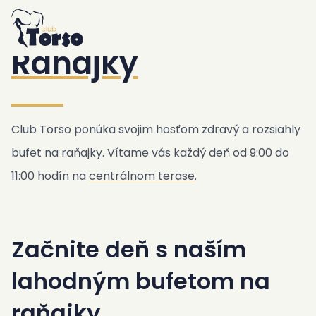
Home
Ubytovanie
/
Rezort
/
Raňajky
Rezort
Raňajky
Bazén a Jacuzzi
Raňajky
Bar a Bistro
Záhrada a Vonkajšie priestory
Club Torso ponúka svojim hosťom zdravý a rozsiahly
Fitness a Sauna
bufet na raňajky. Vítame vás každý deň od 9:00 do
Kotolňa
11:00 hodín na
centrálnom terase
.
Prepravná služba
Club Torso Concept
Začnite deň s naším
Lokalita
Zásady
lahodným bufetom na
Verejná doprava
raňajky
Fotografie