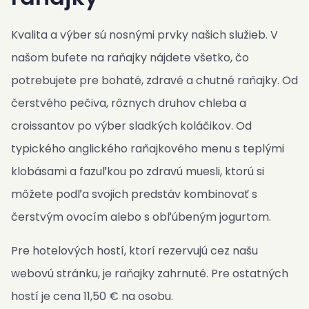
Kniha návštev
Kvalita a výber sú nosnými prvky našich služieb. V
FAQ
našom bufete na raňajky nájdete všetko, čo
Contact
potrebujete pre bohaté, zdravé a chutné raňajky. Od
SK
čerstvého pečiva, rôznych druhov chleba a
ES
croissantov po výber sladkých koláčikov. Od
EN
typického anglického raňajkového menu s teplými
CS
klobásami a fazuľkou po zdravú muesli, ktorú si
PL
môžete podľa svojich predstáv kombinovať s
NL
čerstvým ovocím alebo s obľúbeným jogurtom.
DE
Dostupnosť a ceny
Pre hotelových hostí, ktorí rezervujú cez našu
webovú stránku, je raňajky zahrnuté. Pre ostatných
hostí je cena 11,50 € na osobu.