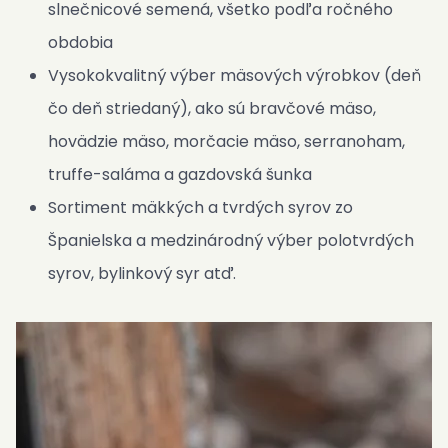
slnečnicové semená, všetko podľa ročného
obdobia
Vysokokvalitný výber mäsových výrobkov (deň
čo deň striedaný), ako sú bravčové mäso,
hovädzie mäso, morčacie mäso, serranoham,
truffe-saláma a gazdovská šunka
Sortiment mäkkých a tvrdých syrov zo
Španielska a medzinárodný výber polotvrdých
syrov, bylinkový syr atď.