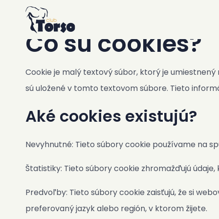
Ubytovanie
Home
/
podmienky
/
vyhlasenie-o-suboroch-c
Rezort
Čo sú cookies?
Bazén a Jacuzzi
Raňajky
Cookie je malý textový súbor, ktorý je umiestnen
Bar a Bistro
sú uložené v tomto textovom súbore. Tieto inform
Záhrada a Vonkajšie priestory
Fitness a Sauna
Aké cookies existujú?
Kotolňa
Prepravná služba
Nevyhnutné: Tieto súbory cookie používame na sp
Club Torso Concept
Štatistiky: Tieto súbory cookie zhromažďujú údaje
Lokalita
Zásady
Predvoľby: Tieto súbory cookie zaisťujú, že si web
Verejná doprava
preferovaný jazyk alebo región, v ktorom žijete.
Fotografie