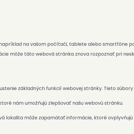
ookie
ý napríklad na vašom počítači, tablete alebo smartfóne p
ácie môže táto webová stránka znova rozpoznať pri nesk
ustenie základných funkcií webovej stránky. Tieto súbor
, ktoré nám umožňujú zlepšovať našu webovú stránku.
ová lokalita môže zapamätať informácie, ktoré ovplyvňujú