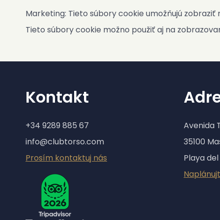
Marketing: Tieto súbory cookie umožňujú zobraziť 
Kniha návštev
Tieto súbory cookie možno použiť aj na zobrazova
FAQ
Contact
SK
ES
Kontakt
Adr
EN
CS
+34 9289 885 67
Avenida 
PL
info@clubtorso.com
35100 M
NL
Prosím kontaktuj nás
Playa del
DE
Naplánujt
Dostupnosť a ceny