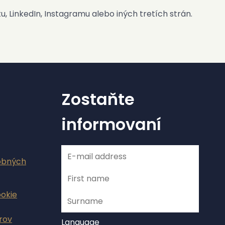
 LinkedIn, Instagramu alebo iných tretích strán.
Zostaňte
informovaní
obných
ookie
rov
Language