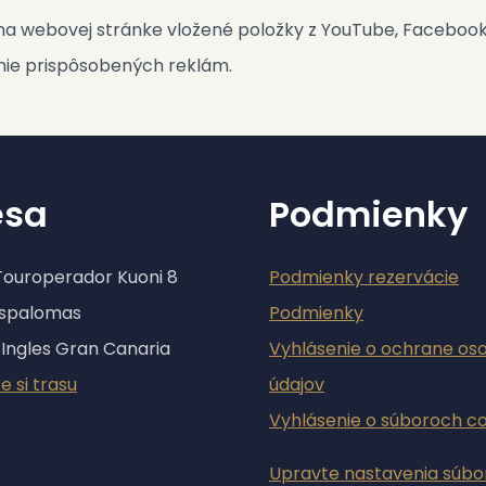
na webovej stránke vložené položky z YouTube, Facebooku,
nie prispôsobených reklám.
esa
Podmienky
Touroperador Kuoni 8
Podmienky rezervácie
aspalomas
Podmienky
 Ingles Gran Canaria
Vyhlásenie o ochrane os
e si trasu
údajov
Vyhlásenie o súboroch c
Upravte nastavenia súbo