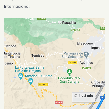
Internacional.
Kniha návštev
FAQ
Contact
SK
ES
EN
CS
PL
NL
DE
Dostupnosť a ceny