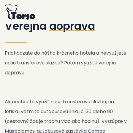
Home
Ubytovanie
/
Rezort
/
Verejná doprava
Rezort
Verejná
doprava
Bazén a Jacuzzi
Raňajky
Bar a Bistro
Prichádzate do nášho krásneho hotela a nevyužijete
Záhrada a Vonkajšie priestory
našu transferovú službu? Potom využite
verejnú
Fitness a Sauna
dopravu
.
Kotolňa
Prepravná služba
Club Torso Concept
Ak nechcete využiť našu transferovú službu, na
Lokalita
letisku vezmite autobusovú linku č. 30 alebo 90
Zásady
(cestovný čas je trochu viac ako hodinu). Vystúpte v
Verejná doprava
Maspalomas, autobusová zastávka Campo
Fotografie